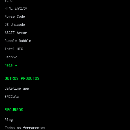
yEnc
HTML Entity
Morse Code
JS Unicode
ASCII Armor
Bubble Babble
Intel HEX
Bech32
Mais →
OUTROS PRODUTOS
datetime.app
EMCCalc
RECURSOS
Blog
Todas as ferramentas