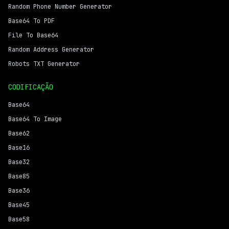
Random Phone Number Generator
Base64 To PDF
File To Base64
Random Address Generator
Robots TXT Generator
CODIFICAÇÃO
Base64
Base64 To Image
Base62
Base16
Base32
Base85
Base36
Base45
Base58