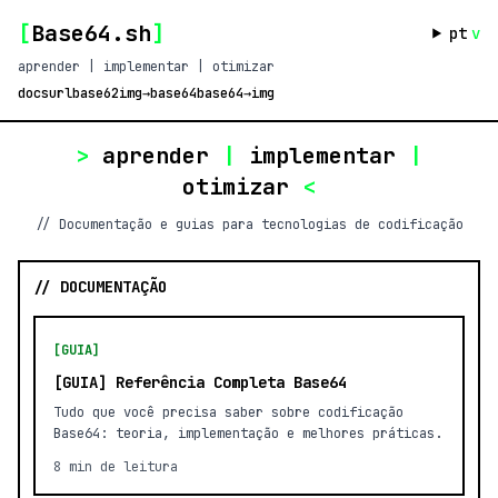
[
Base64.sh
]
pt
v
aprender | implementar | otimizar
docs
url
base62
img→base64
base64→img
>
aprender
|
implementar
|
otimizar
<
// Documentação e guias para tecnologias de codificação
// DOCUMENTAÇÃO
[GUIA]
[GUIA] Referência Completa Base64
Tudo que você precisa saber sobre codificação
Base64: teoria, implementação e melhores práticas.
8 min de leitura