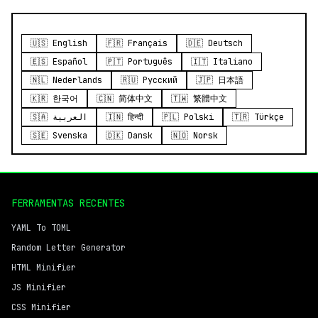
🇺🇸 English
🇫🇷 Français
🇩🇪 Deutsch
🇪🇸 Español
🇵🇹 Português
🇮🇹 Italiano
🇳🇱 Nederlands
🇷🇺 Русский
🇯🇵 日本語
🇰🇷 한국어
🇨🇳 简体中文
🇹🇼 繁體中文
🇸🇦 العربية
🇮🇳 हिन्दी
🇵🇱 Polski
🇹🇷 Türkçe
🇸🇪 Svenska
🇩🇰 Dansk
🇳🇴 Norsk
FERRAMENTAS RECENTES
YAML To TOML
Random Letter Generator
HTML Minifier
JS Minifier
CSS Minifier