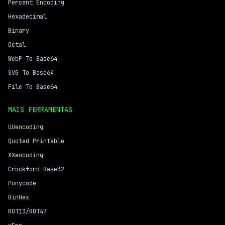
Percent Encoding
Hexadecimal
Binary
Octal
WebP To Base64
SVG To Base64
File To Base64
MAIS FERRAMENTAS
UUencoding
Quoted Printable
XXencoding
Crockford Base32
Punycode
BinHex
ROT13/ROT47