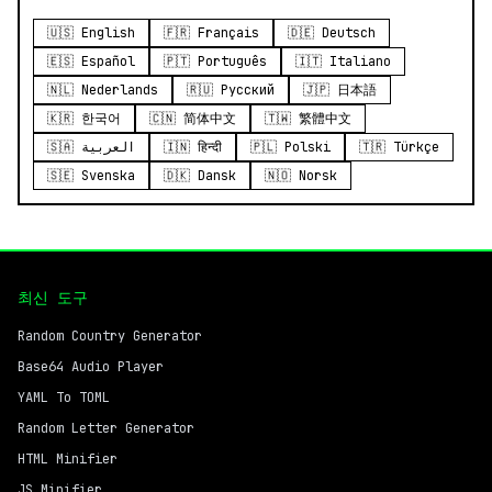
🇺🇸 English
🇫🇷 Français
🇩🇪 Deutsch
🇪🇸 Español
🇵🇹 Português
🇮🇹 Italiano
🇳🇱 Nederlands
🇷🇺 Русский
🇯🇵 日本語
🇰🇷 한국어
🇨🇳 简体中文
🇹🇼 繁體中文
🇸🇦 العربية
🇮🇳 हिन्दी
🇵🇱 Polski
🇹🇷 Türkçe
🇸🇪 Svenska
🇩🇰 Dansk
🇳🇴 Norsk
최신 도구
Random Country Generator
Base64 Audio Player
YAML To TOML
Random Letter Generator
HTML Minifier
JS Minifier