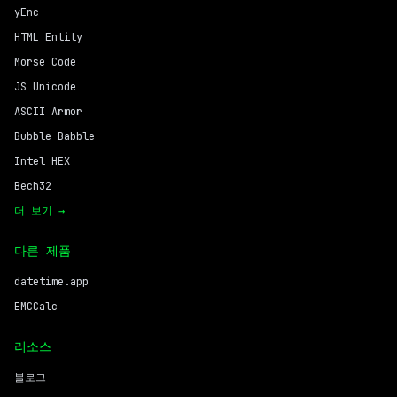
yEnc
HTML Entity
Morse Code
JS Unicode
ASCII Armor
Bubble Babble
Intel HEX
Bech32
더 보기 →
다른 제품
datetime.app
EMCCalc
리소스
블로그