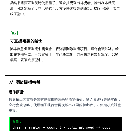
當結果需要可重現時使用種子。適合抽獎選出得獎者。輸出在本機完
成、可設定種子，並已格式化，方便快速複製到筆記、CSV 檔案、表單
或原型中。
[03]
可直接複製的輸出
除非刻意保留重複中獎機會，否則請刪除重複項目。適合會議破冰。輸
出在本機完成、可設定種子，並已格式化，方便快速複製到筆記、CSV
檔案、表單或原型中。
// 關於隨機轉盤
運作原理:
轉盤抽出其實就是帶有視覺揭曉效果的清單抽樣。輸入會逐行去除空白，
空行會被忽略，使用種子執行會再次給出相同的勝出者，方便稽核或課堂
重複。
範例:
this generator + count=1 + optional seed -> copy-