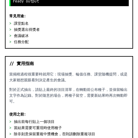
ready output
常見用途:
>
課堂點名
>
抽獎選出得獎者
>
會議破冰
>
任務分配
// 實用指南
當揭曉過程很重要時就用它：現場抽獎、輪值任務、課堂隨機提問，或是
大家都想親眼看到決定產生的會議。
對於正式抽出，請貼上最終的項目清單，在轉動前公布種子，並保留輸出
文字作為記錄。對於隨意的場合，將種子留空，需要新結果時再次轉動即
可。
使用之前:
>
抽出前每行貼上一個項目
>
當結果需要可重現時使用種子
>
除非刻意保留重複中獎機會，否則請刪除重複項目