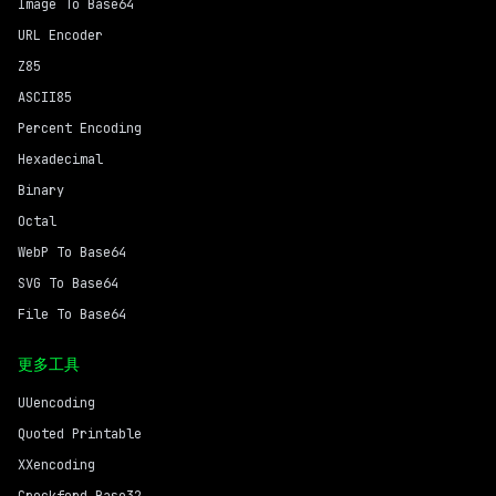
Image To Base64
URL Encoder
Z85
ASCII85
Percent Encoding
Hexadecimal
Binary
Octal
WebP To Base64
SVG To Base64
File To Base64
更多工具
UUencoding
Quoted Printable
XXencoding