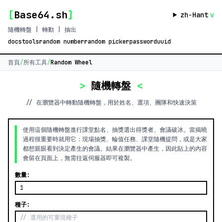
[
Base64.sh
]
zh-Hant
v
隨機轉盤 | 轉動 | 抽出
docs
tools
random number
random picker
password
uuid
首頁
/
所有工具
/
Random Wheel
>
隨機轉盤
<
// 在瀏覽器中轉動隨機轉盤，用於姓名、選項、團隊和快速決策
使用這個隨機轉盤進行課堂點名、抽獎選出得獎者、會議破冰。當揭曉
過程很重要時就用它：現場抽獎、輪值任務、課堂隨機提問，或是大家
都想親眼看到決定產生的會議。結果在瀏覽器中產生，因此貼上的內容
會留在頁面上，無需往返伺服器即可複製。
數量:
種子: