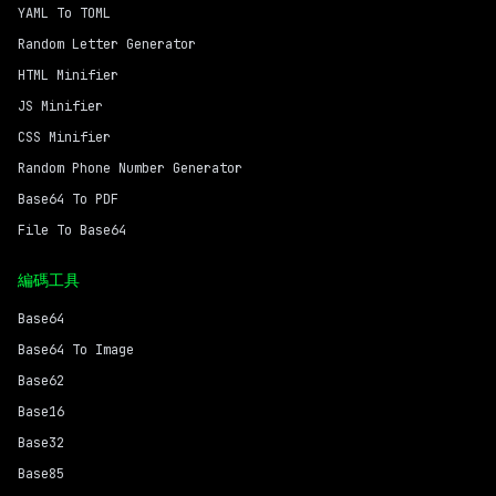
YAML To TOML
Random Letter Generator
HTML Minifier
JS Minifier
CSS Minifier
Random Phone Number Generator
Base64 To PDF
File To Base64
編碼工具
Base64
Base64 To Image
Base62
Base16
Base32
Base85