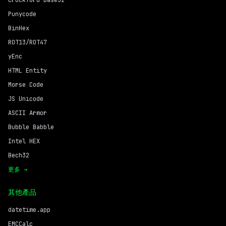
Crockford Base32
Punycode
BinHex
ROT13/ROT47
yEnc
HTML Entity
Morse Code
JS Unicode
ASCII Armor
Bubble Babble
Intel HEX
Bech32
更多 →
其他產品
datetime.app
EMCCalc