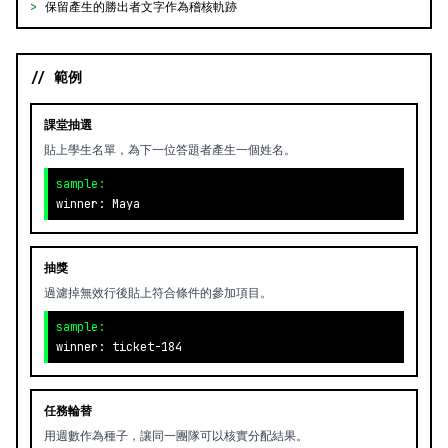
>
保留產生的勝出者文字作為稽核軌跡
// 範例
課堂抽選
貼上學生名單，為下一位答題者產生一個姓名。
sample:
winner: Maya
抽獎
過濾掉無效行後貼上符合條件的參加項目。
sample:
winner: ticket-184
任務輪替
用週數作為種子，讓同一團隊可以核實分配結果。