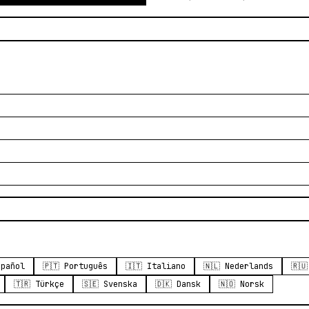
spañol
🇵🇹 Português
🇮🇹 Italiano
🇳🇱 Nederlands
🇷
🇹🇷 Türkçe
🇸🇪 Svenska
🇩🇰 Dansk
🇳🇴 Norsk