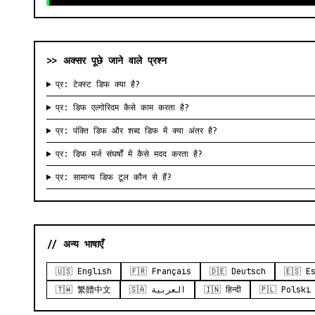
>> अक्सर पूछे जाने वाले प्रश्न
प्र: टेक्स्ट डिफ क्या है?
प्र: डिफ एल्गोरिदम कैसे काम करता है?
प्र: पंक्ति डिफ और शब्द डिफ में क्या अंतर है?
प्र: डिफ मर्ज संघर्षों में कैसे मदद करता है?
प्र: सामान्य डिफ टूल कौन से हैं?
// अन्य भाषाएँ
🇺🇸 English
🇫🇷 Français
🇩🇪 Deutsch
🇪🇸 E
🇹🇼 繁體中文
🇸🇦 العربية
🇮🇳 हिन्दी
🇵🇱 Polski