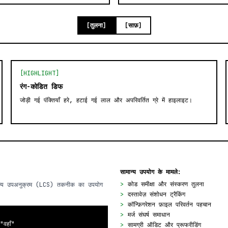
[तुलना]
[साफ़]
[HIGHLIGHT]
रंग-कोडित डिफ
जोड़ी गई पंक्तियाँ हरे, हटाई गई लाल और अपरिवर्तित ग्रे में हाइलाइट।
सामान्य उपयोग के मामले:
>
कोड समीक्षा और संस्करण तुलना
सामान्य उपअनुक्रम (LCS) तकनीक का उपयोग
>
दस्तावेज़ संशोधन ट्रैकिंग
>
कॉन्फ़िगरेशन फ़ाइल परिवर्तन पहचान
>
मर्ज संघर्ष समाधान
"वहाँ"
>
सामग्री ऑडिट और प्रूफरीडिंग