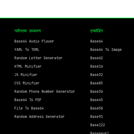
नवीनतम उपकरण
एन्कोडिंग
Base64 Audio Player
Base64
YAML To TOML
Base64 To Image
Random Letter Generator
Base62
HTML Minifier
Base16
JS Minifier
Base32
CSS Minifier
Base85
Random Phone Number Generator
Base36
Base64 To PDF
Base45
File To Base64
Base58
Random Address Generator
Base91
Base122
Base64url