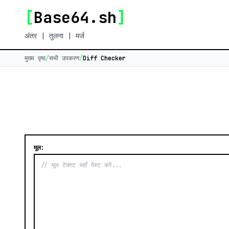
[
Base64.sh
]
अंतर | तुलना | मर्ज
मुख्य पृष्ठ
/
सभी उपकरण
/
Diff Checker
मूल: