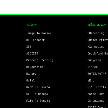
रूपांतरण
अधिक उपकरण
Image To Base64
UUencoding
URL Encoder
Quoted Print
Z85
XXencoding
ASCII85
Crockford Ba
Percent Encoding
Punycode
Hexadecimal
BinHex
Binary
ROT13/ROT47
Octal
yEnc
WebP To Base64
HTML Entity
SVG To Base64
Morse Code
File To Base64
JS Unicode
ASCII Armor