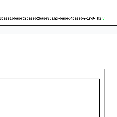
l
base16
base32
base62
base85
img→base64
base64→img
hi
v