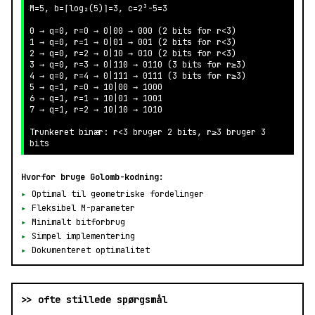
M=5, b=⌈log₂(5)⌉=3, c=2³-5=3

0 → q=0, r=0 → 0|00 → 000 (2 bits for r<3)

1 → q=0, r=1 → 0|01 → 001 (2 bits for r<3)

2 → q=0, r=2 → 0|10 → 010 (2 bits for r<3)

3 → q=0, r=3 → 0|110 → 0110 (3 bits for r≥3)

4 → q=0, r=4 → 0|111 → 0111 (3 bits for r≥3)

5 → q=1, r=0 → 10|00 → 1000

6 → q=1, r=1 → 10|01 → 1001

7 → q=1, r=2 → 10|10 → 1010

Trunkeret binær: r<3 bruger 2 bits, r≥3 bruger 3 
bits
Hvorfor bruge Golomb-kodning:
▸
Optimal til geometriske fordelinger
▸
Fleksibel M-parameter
▸
Minimalt bitforbrug
▸
Simpel implementering
▸
Dokumenteret optimalitet
>> ofte stillede spørgsmål