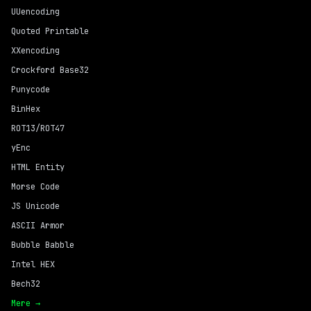
UUencoding
Quoted Printable
XXencoding
Crockford Base32
Punycode
BinHex
ROT13/ROT47
yEnc
HTML Entity
Morse Code
JS Unicode
ASCII Armor
Bubble Babble
Intel HEX
Bech32
Mere →