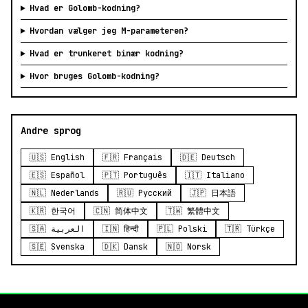
Hvad er Golomb-kodning?
Hvordan vælger jeg M-parameteren?
Hvad er trunkeret binær kodning?
Hvor bruges Golomb-kodning?
Andre sprog
🇺🇸 English
🇫🇷 Français
🇩🇪 Deutsch
🇪🇸 Español
🇵🇹 Português
🇮🇹 Italiano
🇳🇱 Nederlands
🇷🇺 Русский
🇯🇵 日本語
🇰🇷 한국어
🇨🇳 简体中文
🇹🇼 繁體中文
🇸🇦 العربية
🇮🇳 हिन्दी
🇵🇱 Polski
🇹🇷 Türkçe
🇸🇪 Svenska
🇩🇰 Dansk
🇳🇴 Norsk