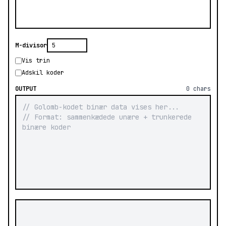
M-divisor
Vis trin
Adskil koder
OUTPUT
0 chars