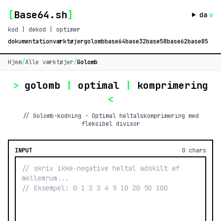
[
Base64.sh
]
da
v
kod | dekod | optimer
dokumentation
værktøjer
golomb
base64
base32
base58
base62
base85
Hjem
/
Alle værktøjer
/
Golomb
>
golomb
|
optimal
|
komprimering
<
// Golomb-kodning - Optimal heltalskomprimering med
fleksibel divisor
INPUT
0 chars