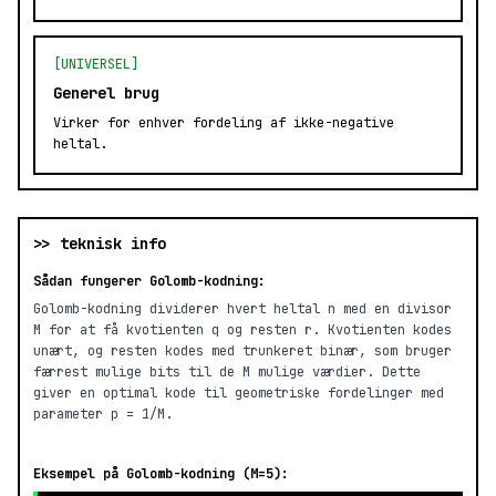
[UNIVERSEL]
Generel brug
Virker for enhver fordeling af ikke-negative
heltal.
>> teknisk info
Sådan fungerer Golomb-kodning:
Golomb-kodning dividerer hvert heltal n med en divisor
M for at få kvotienten q og resten r. Kvotienten kodes
unært, og resten kodes med trunkeret binær, som bruger
færrest mulige bits til de M mulige værdier. Dette
giver en optimal kode til geometriske fordelinger med
parameter p = 1/M.
Eksempel på Golomb-kodning (M=5):