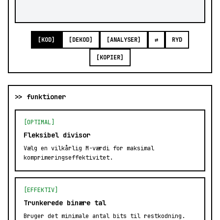
[KOD]
[DEKOD]
[ANALYSER]
⇄
RYD
[KOPIER]
>> funktioner
[OPTIMAL]
Fleksibel divisor
Vælg en vilkårlig M-værdi for maksimal
komprimeringseffektivitet.
[EFFEKTIV]
Trunkerede binære tal
Bruger det minimale antal bits til restkodning.