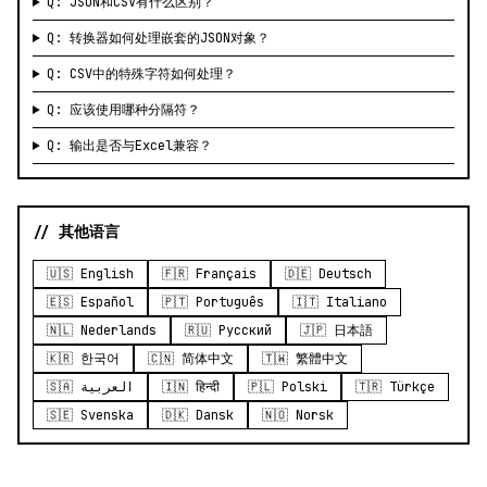
Q: JSON和CSV有什么区别？
Q: 转换器如何处理嵌套的JSON对象？
Q: CSV中的特殊字符如何处理？
Q: 应该使用哪种分隔符？
Q: 输出是否与Excel兼容？
// 其他语言
🇺🇸 English
🇫🇷 Français
🇩🇪 Deutsch
🇪🇸 Español
🇵🇹 Português
🇮🇹 Italiano
🇳🇱 Nederlands
🇷🇺 Русский
🇯🇵 日本語
🇰🇷 한국어
🇨🇳 简体中文
🇹🇼 繁體中文
🇸🇦 العربية
🇮🇳 हिन्दी
🇵🇱 Polski
🇹🇷 Türkçe
🇸🇪 Svenska
🇩🇰 Dansk
🇳🇴 Norsk