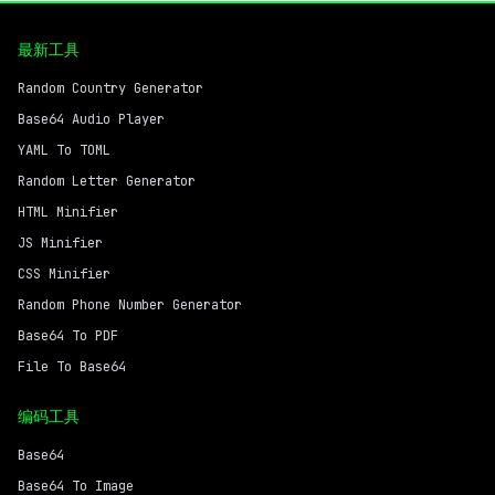
最新工具
Random Country Generator
Base64 Audio Player
YAML To TOML
Random Letter Generator
HTML Minifier
JS Minifier
CSS Minifier
Random Phone Number Generator
Base64 To PDF
File To Base64
编码工具
Base64
Base64 To Image