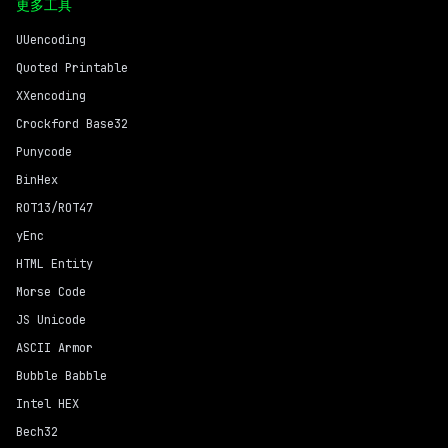
更多工具
UUencoding
Quoted Printable
XXencoding
Crockford Base32
Punycode
BinHex
ROT13/ROT47
yEnc
HTML Entity
Morse Code
JS Unicode
ASCII Armor
Bubble Babble
Intel HEX
Bech32