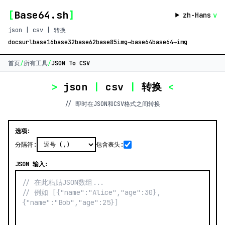
[
Base64.sh
]
zh-Hans
v
json | csv | 转换
docs
url
base16
base32
base62
base85
img→base64
base64→img
首页
/
所有工具
/
JSON To CSV
>
json
|
csv
|
转换
<
// 即时在JSON和CSV格式之间转换
选项:
分隔符:
包含表头:
JSON 输入: