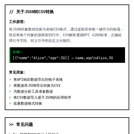
// 关于JSON转CSV转换
工作原理:
将JSON对象数组转换为表格CSV格式，通过提取所有唯一键作为列标题，
然后将每个对象的值映射到行中。CSV解析遵循RFC 4180标准，正确处
理引号字段、转义引号和自定义分隔符。
示例:
[{"name":"Alice","age":30}] → name,age\nAlice,30
常见用途:
>
将API响应数据导出到电子表格
>
将数据库JSON导出转换为CSV
>
为数据分析工具准备数据
>
将CSV数据导入基于JSON的应用程序
>
批量数据格式转换
>> 常见问题