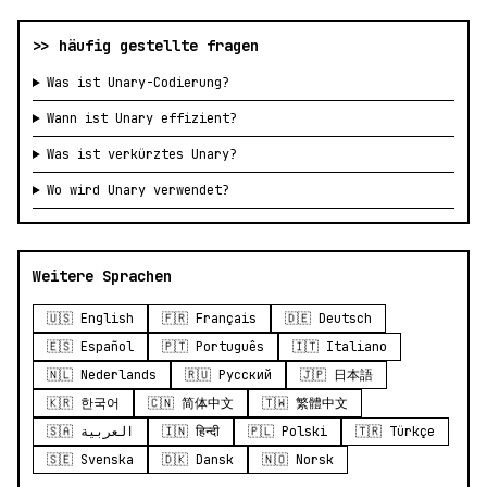
>> häufig gestellte fragen
Was ist Unary-Codierung?
Wann ist Unary effizient?
Was ist verkürztes Unary?
Wo wird Unary verwendet?
Weitere Sprachen
🇺🇸 English
🇫🇷 Français
🇩🇪 Deutsch
🇪🇸 Español
🇵🇹 Português
🇮🇹 Italiano
🇳🇱 Nederlands
🇷🇺 Русский
🇯🇵 日本語
🇰🇷 한국어
🇨🇳 简体中文
🇹🇼 繁體中文
🇸🇦 العربية
🇮🇳 हिन्दी
🇵🇱 Polski
🇹🇷 Türkçe
🇸🇪 Svenska
🇩🇰 Dansk
🇳🇴 Norsk