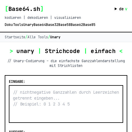
[
Base64.sh
]
de
v
kodieren | dekodieren | visualisieren
Doku
Tools
Unary
Base64
Base32
Base58
Base62
Base85
Startseite
/
Alle Tools
/
Unary
>
unary
|
Strichcode
|
einfach
<
// Unary-Codierung – die einfachste Ganzzahlendarstellung
mit Strichlisten
EINGABE: