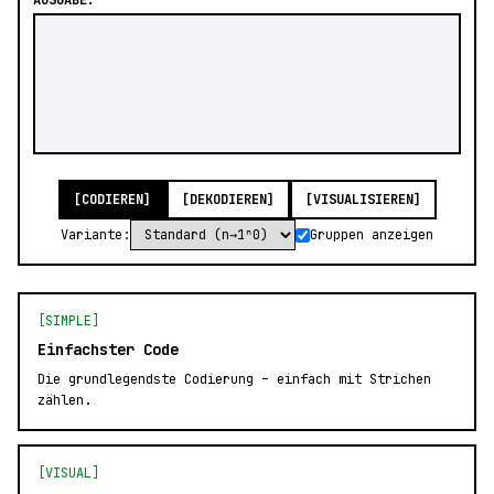
AUSGABE:
[CODIEREN]
[DEKODIEREN]
[VISUALISIEREN]
Variante:
Gruppen anzeigen
[SIMPLE]
Einfachster Code
Die grundlegendste Codierung – einfach mit Strichen
zählen.
[VISUAL]