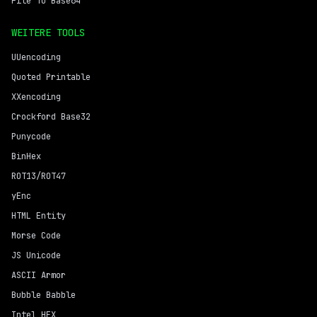
File To Base64
WEITERE TOOLS
UUencoding
Quoted Printable
XXencoding
Crockford Base32
Punycode
BinHex
ROT13/ROT47
yEnc
HTML Entity
Morse Code
JS Unicode
ASCII Armor
Bubble Babble
Intel HEX