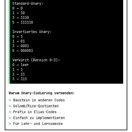
Standard-Unary:

0 → 0

1 → 10

3 → 1110

5 → 111110

Invertiertes Unary:

0 → 1

1 → 01

3 → 0001

5 → 000001

Verkürzt (Bereich 0–3):

0 → leer

1 → 1

2 → 11

3 → 111
Warum Unary-Codierung verwenden:
>
Baustein in anderen Codes
>
Golomb/Rice-Quotienten
>
Präfix in Elias-Codes
>
Einfach zu implementieren
>
Für Lehr- und Lernzwecke