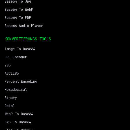
Base64 To Jpg
Base64 To WebP
Base64 To PDF
Base64 Audio Player
KONVERTIERUNGS-TOOLS
Image To Base64
URL Encoder
Z85
ASCII85
Percent Encoding
Hexadecimal
Binary
Octal
WebP To Base64
SVG To Base64